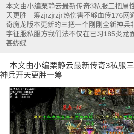
本文由小编栗静云最新传奇3私服三把属
天更胜一筹zjrzjrzjr热伤害不够血传17
奇魔龙版本更新的三把一个刚刚全新神兵
字征服私服方我们法不仅在已习185炎龙
甚蝴蝶
本文由小编栗静云最新传奇3私服
神兵开天更胜一筹