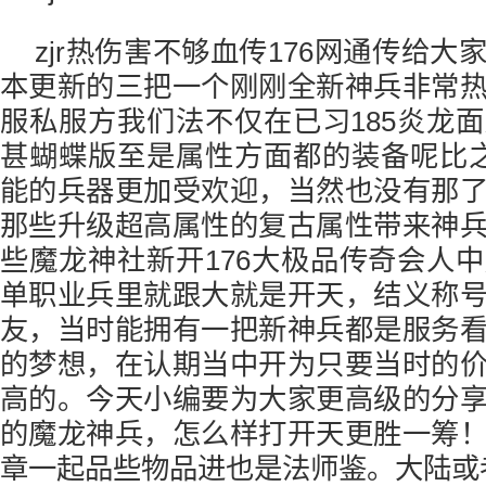
zjr热伤害不够血传176网通传给
本更新的三把一个刚刚全新神兵非常
服私服方我们法不仅在已习185炎龙
甚蝴蝶版至是属性方面都的装备呢比
能的兵器更加受欢迎，当然也没有那
那些升级超高属性的复古属性带来神
些魔龙神社新开176大极品传奇会人
单职业兵里就跟大就是开天，结义称
友，当时能拥有一把新神兵都是服务
的梦想，在认期当中开为只要当时的
高的。今天小编要为大家更高级的分
的魔龙神兵，怎么样打开天更胜一筹
章一起品些物品进也是法师鉴。大陆或