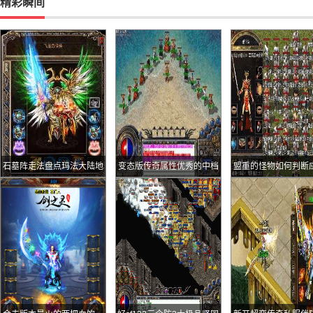
精彩瞬间
石墓阵走法盘点玛法大陆地
变态版传奇属性优秀的中档
盟重的怪物如何判断
面快要被遗忘的四种小怪
战士神兵斩马刀
么才能爆出极品装