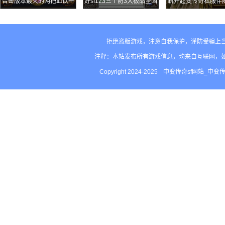
合击版本最火的两把血饮一
好sf123三个防3大极品坚固
新开超变传奇私服伴
把自带运九一把媲美麻戒
一个适合战士两个适合法师
玩家职业生涯的终极
星火雨
拒绝盗版游戏，注意自我保护，谨防受骗上
注释：本站发布所有游戏信息，均来自互联网，
Copyright 2024-2025
中变传奇sf网站_中变