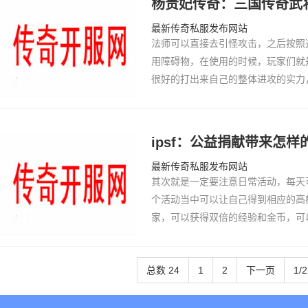
杨贵妃传奇：三国传奇武
最新传奇私服发布网站
法师可以直接去引怪攻击，之后按照
用障碍物，在使用的时候，玩家们就
很好的打出来自己的整体进攻的实力
如玩家们可以使用的一种玩法就是S
地方直接使…
ipsf：公益捐献带来怎
最新传奇私服发布网站
其次就是一定要注意日常活动，每天
个活动当中可以让自己得到相应的高
家，可以获得双倍的经验和金币，可
可以得到蓝色宝箱，这对于任何一个
级，完全…
总数 24
1
2
下一页
1/2