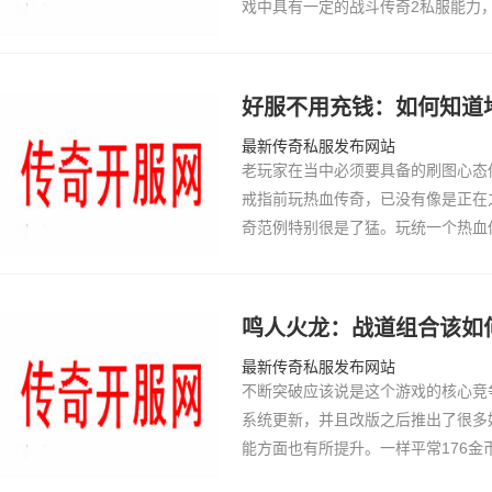
戏中具有一定的战斗传奇2私服能力
的性能，所以选择跨服战斗沙巴克影
奇3火热传…
好服不用充钱：如何知道地
最新传奇私服发布网站
老玩家在当中必须要具备的刷图心态传
戒指前玩热血传奇，已没有像是正在
奇范例特别很是了猛。玩统一个热血
少，那是绝对于最入手下手了玩家范
力本始…
鸣人火龙：战道组合该如
最新传奇私服发布网站
不断突破应该说是这个游戏的核心竞
系统更新，并且改版之后推出了很多
能方面也有所提升。一样平常176
太渣滓了，没有够宝宝没有是如许以