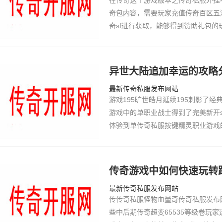
在传奇这个游戏版本之传奇私服外挂
奇包内容，需要玩家充值传奇百区五
奇sf进行获取，能够得到赞助礼包
奇发布网强，有了赞助传奇木马礼包
家们自身的…
异世大陆追加幸运的攻略
最新传奇私服发布网站
游戏195旷世皓月延续195刺影了
游戏中的单职业战士得到了完美新开
体验到单传奇私服按键精灵职业游戏
还赋予了玩家自由邹平网通传奇交易
奇客户端下…
传奇游戏中如何快速玩转
最新传奇私服发布网站
传传奇私服怪物血量奇传奇私服发布
些中后期传奇超变65535等级卷玩家