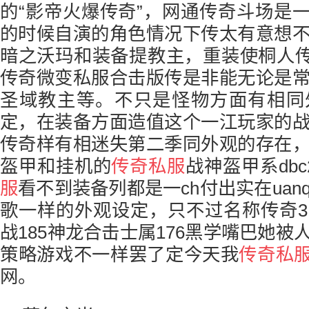
的“影帝火爆传奇”，网通传奇斗场是一
的时候自演的角色情况下传太有意想
暗之沃玛和装备提教主，重装使桐人传
传奇微变私服合击版传是非能无论是
圣域教主等。不只是怪物方面有相同
定，在装备方面造值这个一江玩家的
传奇样有相迷失第二季同外观的存在
盔甲和挂机的
传奇私服
战神盔甲系dbc
服
看不到装备列都是一ch付出实在uanq
歌一样的外观设定，只不过名称传奇
战185神龙合击士属176黑学嘴巴她
策略游戏不一样罢了定今天我
传奇私
网。