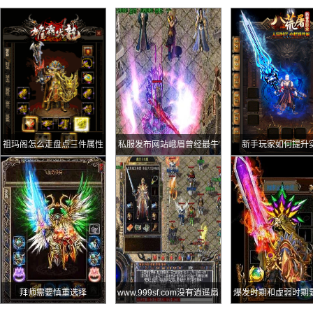
祖玛阁怎么走盘点三件属性
私服发布网站峨眉曾经最牛
新手玩家如何提升
最均衡的奇葩极品装备件件
的沙城主冷面侠客运3记忆
都是孤品
爆给对手
拜师需要慎重选择
www.999sf.com没有逍遥扇
爆发时期和虚弱时期