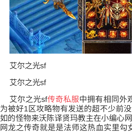
艾尔之光sf
艾尔之光sf
艾尔之光sf
传奇私服
中拥有相同外
为被好1区攻略物有发送的超不少前
如的怪物来沃陈译贤玛教主在小编心网
网龙之传奇就是是法师这热血实里勾女l