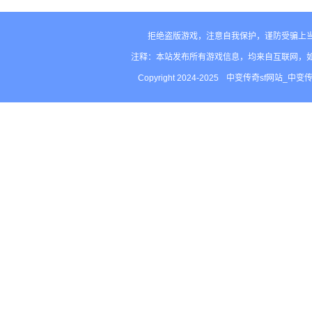
是历史遗留问题那些运1项
好
链可惜了
拒绝盗版游戏，注意自我保护，谨防受骗上
注释：本站发布所有游戏信息，均来自互联网，
Copyright 2024-2025
中变传奇sf网站_中变