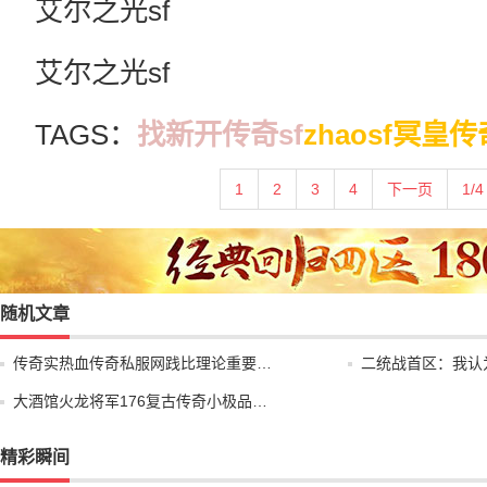
艾尔之光sf
艾尔之光sf
TAGS：
找新开传奇sf
zhaosf冥皇传
1
2
3
4
下一页
1/4
随机文章
传奇实热血传奇私服网践比理论重要…
二统战首区：我认
大酒馆火龙将军176复古传奇小极品…
精彩瞬间