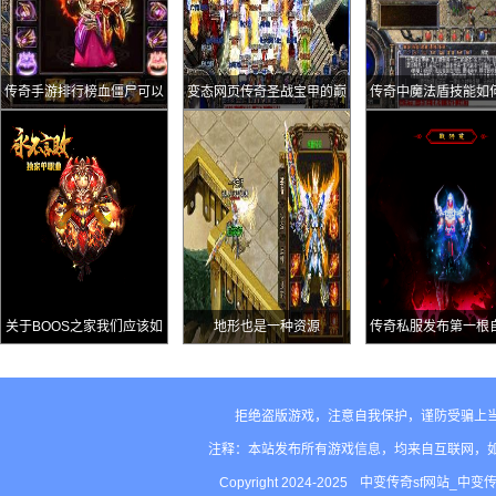
传奇手游排行榜血僵尸可以
变态网页传奇圣战宝甲的巅
传奇中魔法盾技能如
掉落血饮那么同外观的血巨
峰属性攻击15
人爆率如何呢
关于BOOS之家我们应该如
地形也是一种资源
传奇私服发布第一根
何快速的走到，BOOS之家
运+2的项链王者
都有哪些具体的怪物
拒绝盗版游戏，注意自我保护，谨防受骗上
注释：本站发布所有游戏信息，均来自互联网，
Copyright 2024-2025
中变传奇sf网站_中变