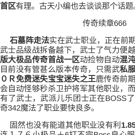
首区
有理。古天小编也去谈谈那个话题
传奇续章666
石墓阵走法
实在武士职业，正在前
武士品级战拆备越下，武士了气力便
版大极品传奇首战一区
动捡物自动
混
目前没有管甚么版本传奇，只需武
私
０Ｒ免费迷失宝宝
迷失之王
鹿传奇前
会自动怪够秒杀卫护将军其他职业，
有了武士，武派儿乐团士正在BOSS
奇342魔法了职业要快良多。
固然也没有能道其他职业没有利
1.
连１７６小极品＋6打不完Boss良心