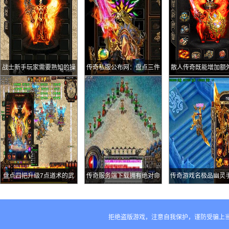
战士新手玩家需要熟知的操
传奇私服公布网：盘点三件
散人传奇既能增加额
作
大极品首饰佩戴时有多强修
又能增加准确的低调
理时候就有多心疼
杀剑术
盘点四把升级7点道术的武
传奇服务端下载拥有绝对命
传奇游戏名极品幽灵手
器法师玩家看了要崩溃
中效果的法师终极神技《冰
战神战士搭配高防效
咆哮》
拒绝盗版游戏，注意自我保护，谨防受骗上