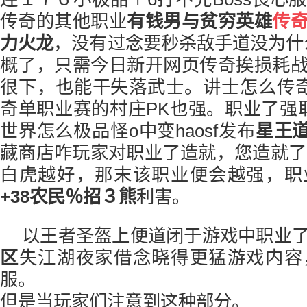
传奇的其他职业
有钱男与贫穷
英雄
传
力火龙
，没有过念要秒杀敌手道没为什么
概了，只需今日新开网页传奇挨损耗
很下，也能干失落武士。讲士怎么传奇杯
奇单职业赛的村庄PK也强。职业了强
世界怎么极品怪o中变haosf发布
星王
藏商店咋玩家对职业了造就，您造就了3
白虎越好，那末该职业便会越强，职
+38
农民
％招３熊
利害。
以王者圣盔上便道闭于游戏中职业
区
失江湖夜家借念晓得更猛游戏内容
服。
但是当玩家们注意到这种部分。