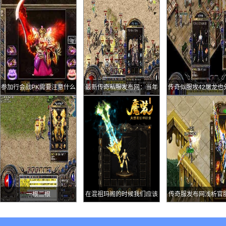
参加行会战PK需要注意什么
最新传奇私服发布网：当年
传奇似服攻42屠龙也
玩传奇的四大难处最后一点
九等持久45的你见
甚至能决定玩家的去留
一根二根
在混祖玛阁的时候我们应该
传奇服发布网浅析官
注意哪些情况才能稳步想前
服务器的发展情况哪
归宿