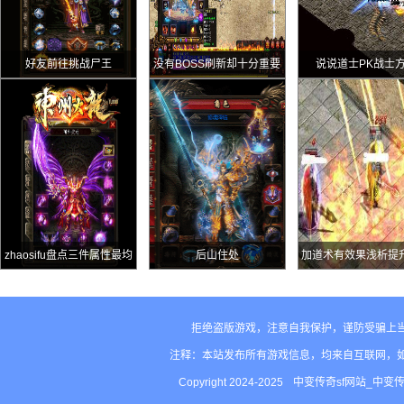
好友前往挑战尸王
没有BOSS刷新却十分重要
说说道士PK战士
的地图幻境二层北
zhaosifu盘点三件属性最均
后山住处
加道术有效果浅析提
衡的奇葩极品装备件件都是
惑之光》成功率的
孤品
拒绝盗版游戏，注意自我保护，谨防受骗上
注释：本站发布所有游戏信息，均来自互联网，
Copyright 2024-2025
中变传奇sf网站_中变