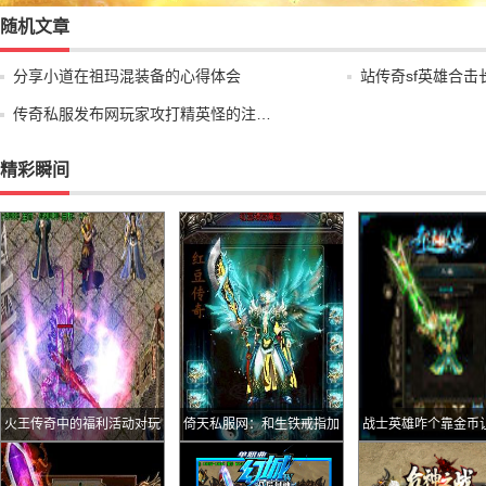
随机文章
分享小道在祖玛混装备的心得体会
站传奇sf英雄合
传奇私服发布网玩家攻打精英怪的注…
精彩瞬间
火王传奇中的福利活动对玩
倚天私服网：和生铁戒指加
战士英雄咋个靠金币
家来说很好
点模式类似为何蓝水晶戒指
起