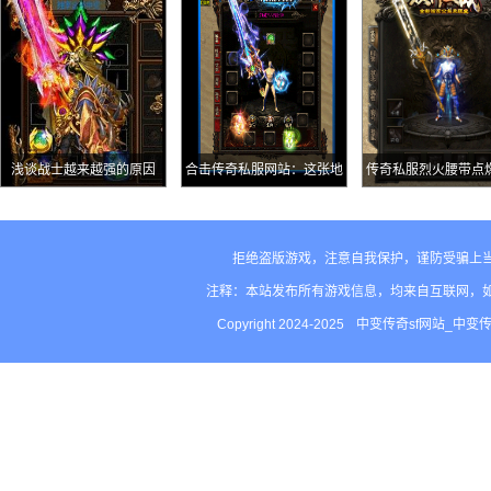
存在感极低
浅谈战士越来越强的原因
合击传奇私服网站：这张地
传奇私服烈火腰带点
图的尸王数量远超尸王殿可
战斗力，揭秘这一神
惜有些生不逢时
拒绝盗版游戏，注意自我保护，谨防受骗上
注释：本站发布所有游戏信息，均来自互联网，
Copyright 2024-2025
中变传奇sf网站_中变